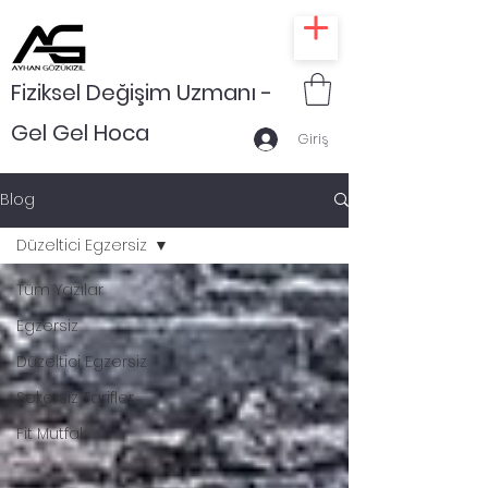
Fiziksel Değişim Uzmanı -
Gel Gel Hoca
Giriş
Blog
Düzeltici Egzersiz
Tüm Yazılar
Egzersiz
Düzeltici Egzersiz
Şekersiz Tarifler
Fit Mutfak