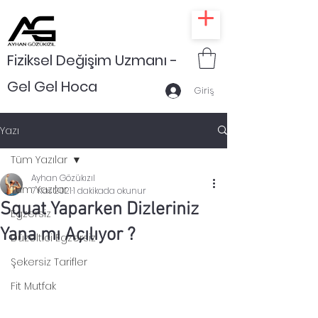
Fiziksel Değişim Uzmanı -
Gel Gel Hoca
Giriş
Yazı
Tüm Yazılar
Ayhan Gözükızıl
Tüm Yazılar
7 Kas 2021
1 dakikada okunur
Squat Yaparken Dizleriniz
Egzersiz
Yana mı Açılıyor ?
Düzeltici Egzersiz
Şekersiz Tarifler
Fit Mutfak