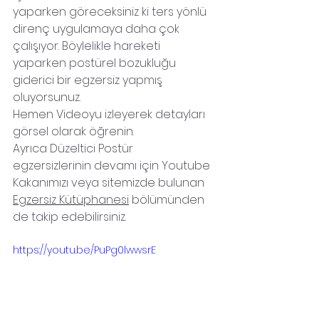
yaparken göreceksiniz ki ters yönlü 
direnç uygulamaya daha çok 
çalışıyor. Böylelikle hareketi 
yaparken postürel bozukluğu 
giderici bir egzersiz yapmış 
oluyorsunuz.
Hemen Videoyu izleyerek detayları 
görsel olarak öğrenin.
Ayrıca Düzeltici Postür 
egzersizlerinin devamı için Youtube 
Kakanımızı veya sitemizde bulunan  
Egzersiz Kütüphanesi
 bölümünden 
de takip edebilirsiniz.
https://youtu.be/PuPg0lwwsrE