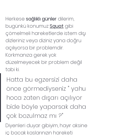
Herkese 
sağlıklı günler
 dilerim, 
bugünkü konumuz 
Squat
 gibi 
çömelmeli hareketlerde istem dışı 
dizleriniz veya diziniz yana doğru 
açılıyorsa bir problemdir.
Korkmanıza gerek yok 
düzelmeyecek bir problem değil 
tabi ki.
Hatta bu egzersizi daha 
önce görmediyseniz " yahu 
hoca zaten dışarı açılıyor 
bide böyle yaparsak daha 
çok bozulmaz mı ?"
Diyenleri duyar gibiyim, hayır aksine 
iç bacak kaslarınızın hareketi 