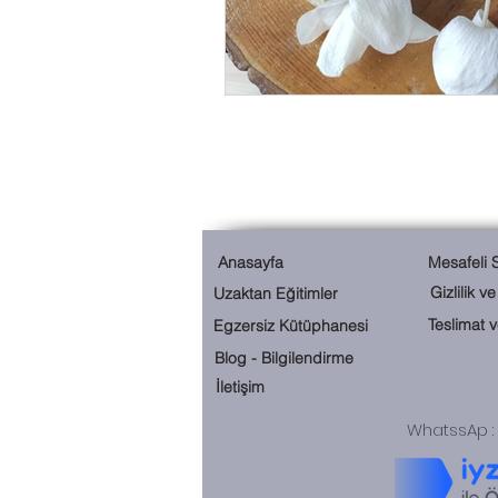
Anasayfa
Mesafeli 
Gizlilik v
Uzaktan Eğitimler
Teslimat 
Egzersiz Kütüphanesi
Blog - Bilgilendirme
İletişim
WhatssAp : 