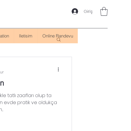
Giriş
ation
Iletisim
Online Randevu
nur
on
e tatlı zaafları olup ta
in evde pratik ve oldukça
..