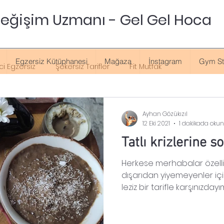
 Değişim Uzmanı - Gel Gel Hoca
Egzersiz Kütüphanesi
Mağaza
İnstagram
Gym St
ci Egzersiz
Şekersiz Tarifler
Fit Mutfak
Ayhan Gözükızıl
12 Eki 2021
1 dakikada oku
Tatlı krizlerine s
Herkese merhabalar özellikl
dışarıdan yiyemeyenler iç
leziz bir tarifle karşınızdayım..