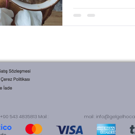
Satış Sözleşmesi
e Çerez Politikası
ve İade
+90 543 4835813 Mail :
mail :
info@gelgelhoc