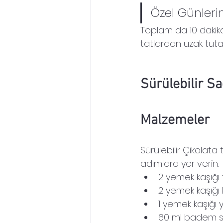
Özel Günlerin
Toplam da 10 dakika 
tatlardan uzak tut
Sürülebilir Sağ
Malzemeler
Sürülebilir Çikolat
adımlara yer verin. 
2 yemek kaşığı
2 yemek kaşığı
1 yemek kaşığı y
60 ml badem s