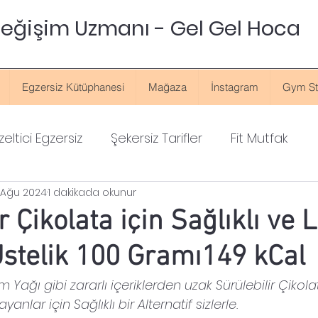
 Değişim Uzmanı - Gel Gel Hoca
Egzersiz Kütüphanesi
Mağaza
İnstagram
Gym St
eltici Egzersiz
Şekersiz Tarifler
Fit Mutfak
 Ağu 2024
1 dakikada okunur
r Çikolata için Sağlıklı ve 
 Üstelik 100 Gramı149 kCal
 Yağı gibi zararlı içeriklerden uzak Sürülebilir Çikolata
yanlar için Sağlıklı bir Alternatif sizlerle.