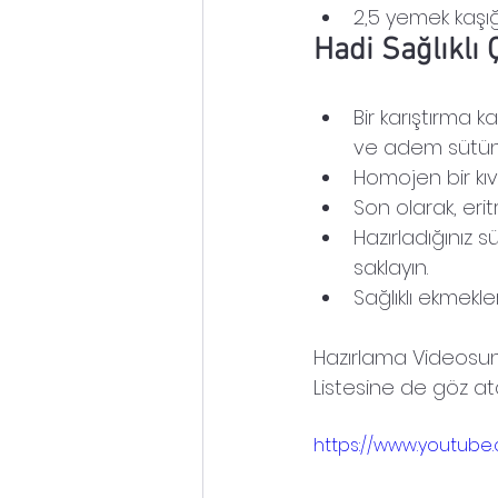
2,5 yemek kaşığı
Hadi Sağlıklı 
Bir karıştırma 
ve adem sütün
Homojen bir kı
Son olarak, eritr
Hazırladığınız 
saklayın.
Sağlıklı ekmekle
Hazırlama Videosun
Listesine de göz atabi
https://www.youtube