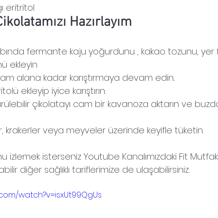
 eritritol
Çikolatamızı Hazırlayım
kabında fermante kaju yoğurdunu , kakao tozunu, yer fı
ü ekleyin
vam alana kadar karıştırmaya devam edin..
itolü ekleyip iyice karıştırın.
sürülebilir çikolatayı cam bir kavanoza aktarın ve buz
r, krakerler veya meyveler üzerinde keyifle tüketin.
u izlemek isterseniz Youtube Kanalımızdaki Fit Mutf
lir diğer sağlıklı tariflerimize de ulaşabilirsiniz.
.com/watch?v=isxUt99QgUs