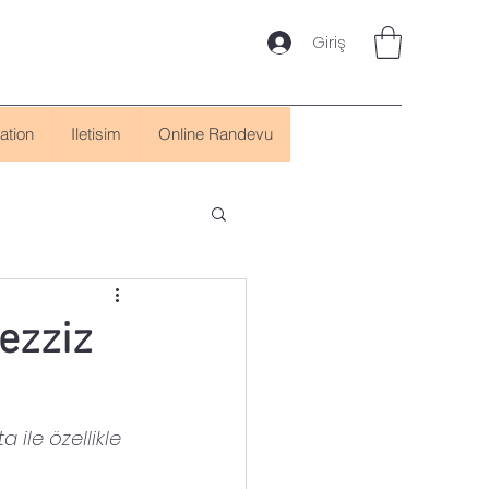
Giriş
ation
Iletisim
Online Randevu
Lezziz
 ile özellikle 