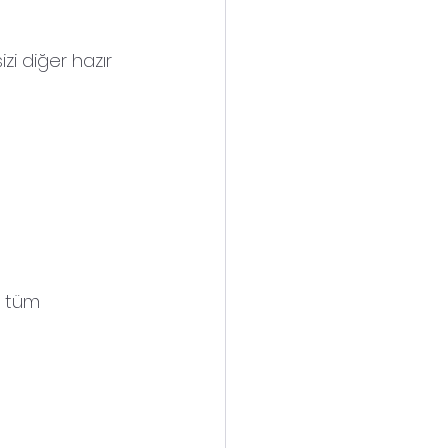
zi diğer hazır 
n tüm 