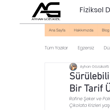
Fiziksel
Ana Sayfa
Hakkımızda
Blog
Tüm Yazılar
Egzersiz
Düz
Ayhan Gözükızıl
5
Sürülebili
Bir Tarif
Rafine Şeker ve Palm
Çikolata Krizleri yaşa