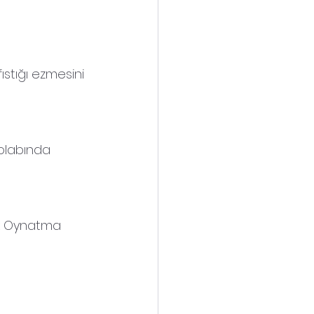
stığı ezmesini 
dolabında 
ak Oynatma 