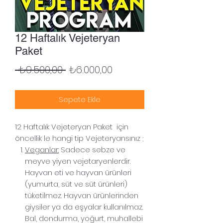
12 Haftalık Vejeteryan
Paket
Normal Fiyat
İndirimli Fiyat
 ₺9.500,00 
₺6.000,00
Sepete Ekle
12 Haftalık Vejeteryan Paket için
öncellik le hangi tip Vejeteryansınız ;
Veganlar:
Sadece sebze ve
meyve yiyen vejetaryenlerdir.
Hayvan eti ve hayvan ürünleri
(yumurta, süt ve süt ürünleri)
tüketilmez. Hayvan ürünlerinden
giysiler ya da eşyalar kullanılmaz.
Bal, dondurma, yoğurt, muhallebi