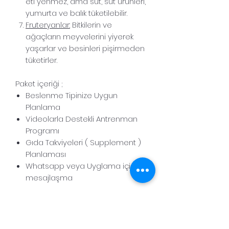
eti yenmez, ama süt, süt ürünleri,
yumurta ve balık tüketilebilir.
Fruteryanlar:
Bitkilerin ve
ağaçların meyvelerini yiyerek
yaşarlar ve besinleri pişirmeden
tüketirler.
Paket içeriği ;
Beslenme Tipinize Uygun
Planlama
Videolarla Destekli Antrenman
Programı
Gıda Takviyeleri ( Supplement )
Planlaması
Whatsapp veya Uyglama içi
mesajlaşma